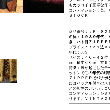
もカッコイイ完璧な作
コンディション：良。
ＳＴＯＣＫ
商品番号：ＪＫ－８２
名称：
１９３０年代
き ハト目ＺＩＰＰＥ
プライス：ｔａｘ込￥
年代：30'S
サイズ：４０～４２位
㎝ 袖丈６０㎝ 丈６
特徴：裏が起毛したモ
ットンで
この年代の特
ＺＩＰＰＥＲでパチポ
にはバックル付きのス
との相性のいいカッコ
コンディション：シミ
ります。ＶＩＮＴＡＧ