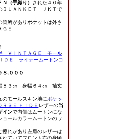
ＥＮ（手織り）
された４０年
のＢＬＡＮＫＥＴ ＪＫＴで
の箇所がありポケットは外さ
ＡＧＥ
９
半 ＶＩＮＴＡＧＥ モール
ＨＩＤＥ ライナームートンコ
９８,０００
５３㎝ 身幅６４㎝ 袖丈
ュのモールスキン地に
ポケッ
ＯＲＳＥ ＨＩＤＥ
レザーの
当
ザイン
で内側はムートンにな
ショールカラームートンのワ
と擦れがあり左肩のレザーは
されていてフロント右の身頃