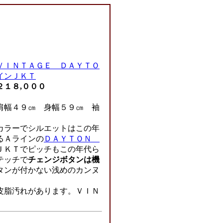
ＶＩＮＴＡＧＥ ＤＡＹＴＯ
インＪＫＴ
２１８,０００
幅４９㎝ 身幅５９㎝ 袖
カラーでシルエットはこの年
るＡラインの
ＤＡＹＴＯＮ
ＪＫＴでピッチもこの年代ら
テッチで
チェンジボタンは機
タンが付かない浅めのカンヌ
皮脂汚れがあります。ＶＩＮ