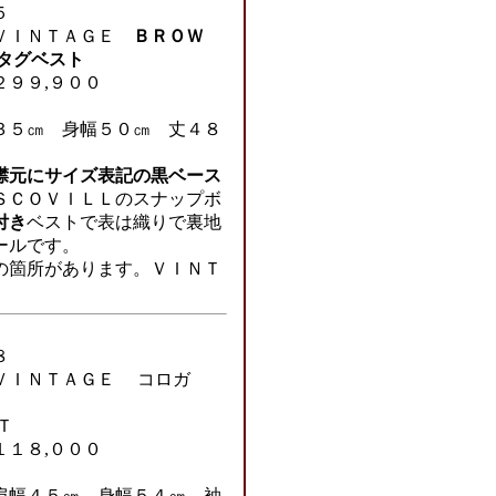
５
ＶＩＮＴＡＧＥ
ＢＲＯＷ
タグベスト
２９９,９００
３５㎝ 身幅５０㎝ 丈４８
襟元にサイズ表記の黒ベース
ＳＣＯＶＩＬＬのスナップボ
付き
ベストで表は織りで裏地
ールです。
の箇所があります。ＶＩＮＴ
８
ＶＩＮＴＡＧＥ コロガ
Ｔ
１１８,０００
肩幅４５㎝ 身幅５４㎝ 袖