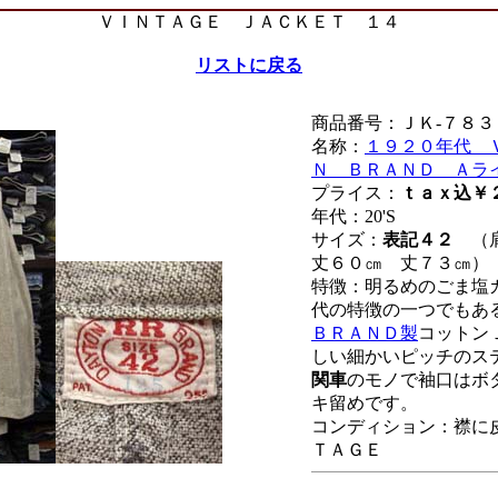
ＶＩＮＴＡＧＥ ＪＡＣＫＥＴ １４
リストに戻る
商品番号：ＪＫ-７８３
名称：
１９２０年代 
Ｎ ＢＲＡＮＤ Ａラ
プライス：
ｔａｘ込￥
年代：20'S
サイズ：
表記４２
（肩
丈６０㎝ 丈７３㎝）
特徴：明るめのごま塩
代の特徴の一つでもあ
ＢＲＡＮＤ製
コットン
しい細かいピッチのス
関車
のモノで袖口はボ
キ留めです。
コンディション：襟に
ＴＡＧＥ