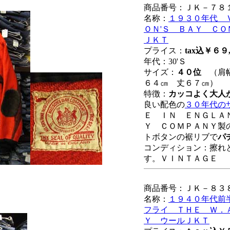
商品番号：ＪＫ－７８
名称：
１９３０年代 
ＯＮ'Ｓ ＢＡＹ Ｃ
ＪＫＴ
プライス：
tax込￥６９
年代：30'Ｓ
サイズ：
４０位
（肩幅
６４㎝ 丈６７㎝）
特徴：
カッコよく大人
良い配色の
３０年代の
Ｅ ＩＮ ＥＮＧＬＡ
Ｙ ＣＯＭＰＡＮＹ製
トボタンの裾リブで
パ
コンディション：擦れ
す。ＶＩＮＴＡＧＥ
商品番号：ＪＫ－８３
名称：
１９４０年代前
フライ ＴＨＥ Ｗ．
Ｙ ウールＪＫＴ