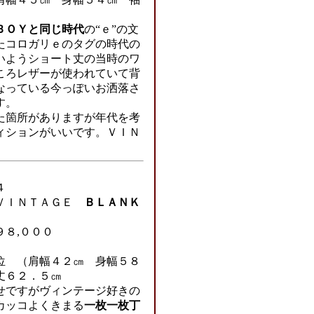
ＢＯＹと同じ時代
の“ｅ”の文
たコロガリｅのタグの時代の
いようショート丈の当時のワ
ころレザーが使われていて背
なっている今っぽいお洒落さ
す。
た箇所がありますが年代を考
ィションがいいです。ＶＩＮ
４
ＶＩＮＴＡＧＥ
ＢＬＡＮＫ
８,０００
位 （肩幅４２㎝ 身幅５８
丈６２．５㎝
せですがヴィンテージ好きの
カッコよくきまる
一枚一枚丁