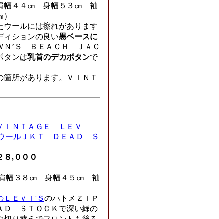
肩幅４４㎝ 身幅５３㎝ 袖
㎝）
たウールには擦れがあります
ディションの良い
黒ベースに
ＷＮ’Ｓ ＢＥＡＣＨ ＪＡＣ
ボタンは
乳首のデカボタン
で
の箇所があります。ＶＩＮＴ
ＶＩＮＴＡＧＥ ＬＥＶ
 ウールＪＫＴ ＤＥＡＤ Ｓ
２８,０００
（肩幅３８㎝ 身幅４５㎝ 袖
のＬＥＶＩ'Ｓ
のハトメＺＩＰ
ＡＤ ＳＴＯＣＫで深い緑の
の切り替えでフロントも後ろ