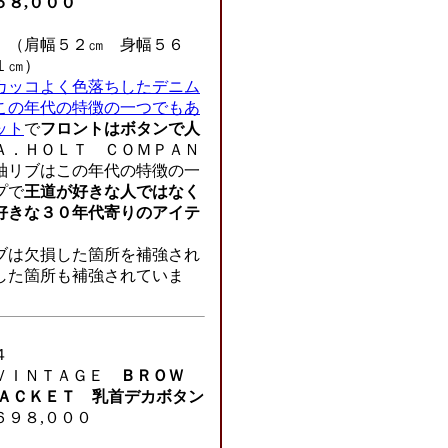
５８,０００
（肩幅５２㎝ 身幅５６
１㎝）
カッコよく色落ちしたデニム
この年代の特徴の一つでもあ
ット
で
フロントはボタンで人
Ａ．ＨＯＬＴ ＣＯＭＰＡＮ
袖リブはこの年代の特徴の一
プで
王道が好きな人ではなく
好きな３０年代寄りのアイテ
ブは欠損した箇所を補強され
した箇所も補強されていま
４
ＶＩＮＴＡＧＥ
ＢＲＯＷ
ＪＡＣＫＥＴ 乳首デカボタン
６９８,０００