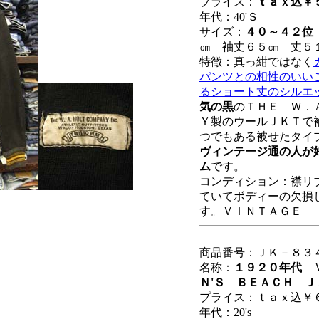
プライス：
ｔａｘ込￥
年代：40'Ｓ
サイズ：
４０～４２位
㎝ 袖丈６５㎝ 丈５
特徴：真っ紺ではなく
パンツとの相性のいい
るショート丈のシルエ
気の黒
のＴＨＥ Ｗ．
Ｙ製のウールＪＫＴで
つでもある被せたタイ
ヴィンテージ通の人が
ム
です。
コンディション：襟リ
ていてボディーの欠損
す。ＶＩＮＴＡＧＥ
商品番号：ＪＫ－８３
名称：
１９２０年代
Ｎ'Ｓ ＢＥＡＣＨ 
プライス：ｔａｘ込￥
年代：20's