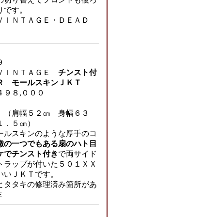
りです。
ＶＩＮＴＡＧＥ・ＤＥＡＤ
９
ＶＩＮＴＡＧＥ
チンスト付
Ｒ モールスキンＪＫＴ
４９８,０００
（肩幅５２㎝ 身幅６３
１．５㎝）
ールスキンのような厚手のコ
徴の一つでもある扇のハト目
ケでチンスト付き
で両サイド
トラップが付いた５０１ＸＸ
いいＪＫＴです。
とタタキの修理済み箇所があ
Ｅ