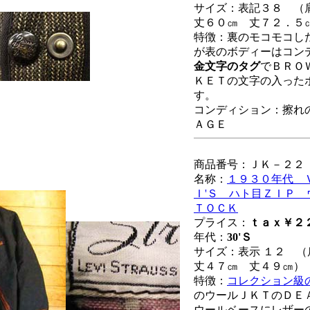
サイズ：表記３８
（
丈６０㎝ 丈７２．５
特徴：裏のモコモコし
が表のボディーはコン
金文字のタグ
でＢＲＯ
ＫＥＴの文字の入った
す。
コンディション：擦れ
ＡＧＥ
商品番号：ＪＫ－２２
名称：
１９３０年代 
Ｉ'Ｓ ハト目ＺＩＰ
ＴＯＣＫ
プライス：
ｔａｘ￥２
年代：
30'Ｓ
サイズ：表示 １２ 
丈４７㎝ 丈４９㎝）
特徴：
コレクション級
のウールＪＫＴのＤＥ
ウールベースにレザー