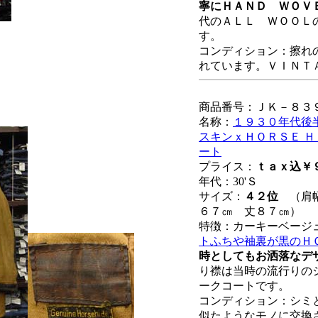
寧にＨＡＮＤ ＷＯＶ
代のＡＬＬ ＷＯＯＬ
す。
コンディション：擦れ
れています。ＶＩＮＴ
商品番号：ＪＫ－８３
名称：
１９３０年代後
スキンｘＨＯＲＳＥ 
ート
プライス：
ｔａｘ込￥
年代：30'Ｓ
サイズ：
４２位
（肩幅
６７㎝ 丈８７㎝）
特徴：カーキーベージ
トふちや袖裏が黒のＨ
時としてもお洒落なデ
り襟は当時の流行りの
ークコートです。
コンディション：シミ
似たようなモノに交換