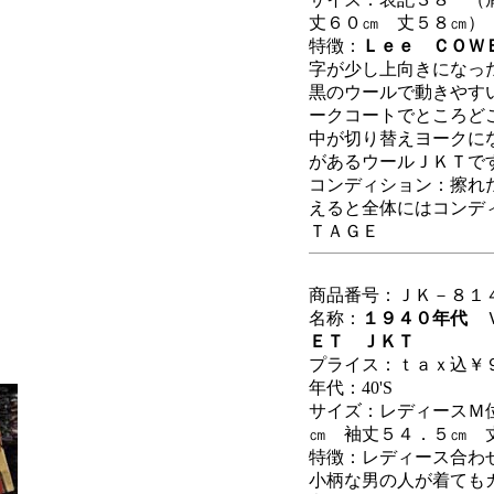
丈６０㎝ 丈５８㎝）
特徴：
Ｌｅｅ ＣＯＷ
字が少し上向きになっ
黒のウールで動きやす
ークコートでところど
中が切り替えヨークに
があるウールＪＫＴで
コンディション：擦れ
えると全体にはコンデ
ＴＡＧＥ
商品番号：ＪＫ－８１
名称：
１９４０年代
ＥＴ ＪＫＴ
プライス：ｔａｘ込￥９
年代：40'S
サイズ：レディースＭ
㎝ 袖丈５４．５㎝ 
特徴：レディース合わ
小柄な男の人が着ても