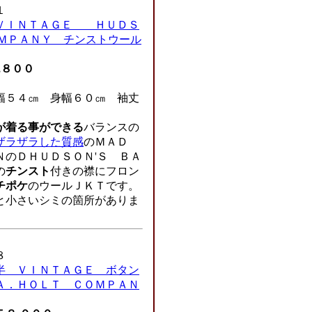
１
ＶＩＮＴＡＧＥ ＨＵＤＳ
ＯＭＰＡＮＹ チンストウール
,８００
５４㎝ 身幅６０㎝ 袖丈
が着る事ができる
バランスの
ザラザラした質感
のＭＡＤ
ＮのＤＨＵＤＳＯＮ'Ｓ ＢＡ
の
チンスト
付きの襟にフロン
チポケ
のウールＪＫＴです。
と小さいシミの箇所がありま
８
半 ＶＩＮＴＡＧＥ ボタン
Ａ．ＨＯＬＴ ＣＯＭＰＡＮ