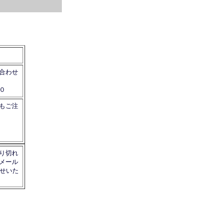
合わせ
０
もご注
り切れ
メール
らせいた