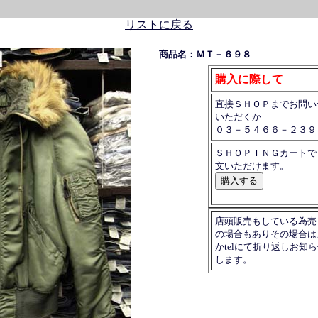
リストに戻る
商品名：ＭＴ－６９８
購入に際して
直接ＳＨＯＰまでお問い
いただくか
０３－５４６６－２３９
ＳＨＯＰＩＮＧカートで
文いただけます。
店頭販売もしている為売
の場合もありその場合は
かtelにて折り返しお知
します。