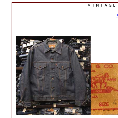
ＶＩＮＴＡＧＥ