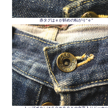
赤タグはｅが斜めの転がり“ｅ”