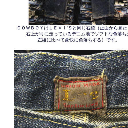
ＣＯＷＢＯＹはＬＥＶＩ'Ｓと同じ右綾（正面から見た
右上がりに走っているデニム地でソフトな色落ち
左綾に比べて豪快に色落ちする）です。