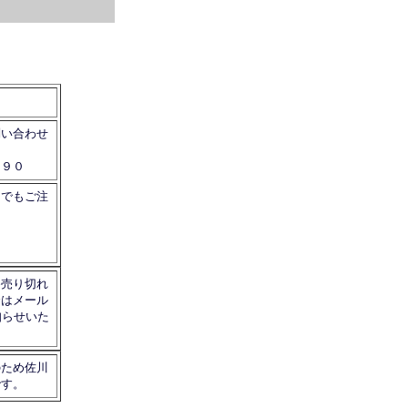
問い合わせ
３９０
トでもご注
為売り切れ
合はメール
知らせいた
のため佐川
です。