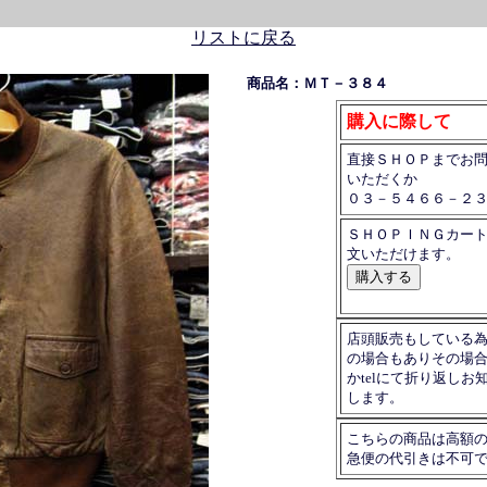
リストに戻る
商品名：ＭＴ－３８４
購入に際して
直接ＳＨＯＰまでお
いただくか
０３－５４６６－２
ＳＨＯＰＩＮＧカー
文いただけます。
店頭販売もしている
の場合もありその場
かtelにて折り返しお
します。
こちらの商品は高額
急便の代引きは不可