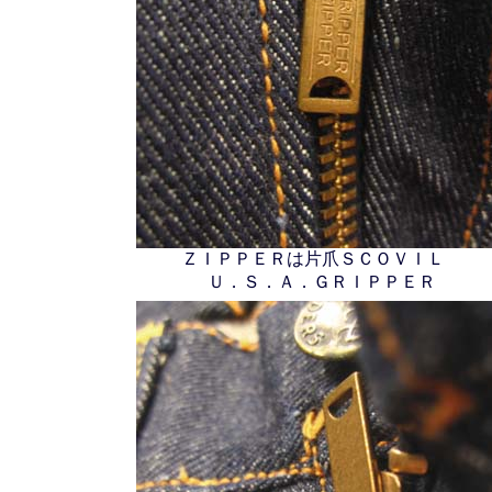
ＺＩＰＰＥＲは片爪ＳＣＯＶＩＬ
Ｕ．Ｓ．Ａ．ＧＲＩＰＰＥＲ