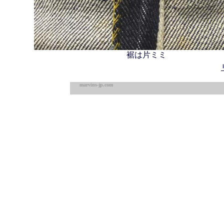
裾は片ミミ
marvins-jp.com