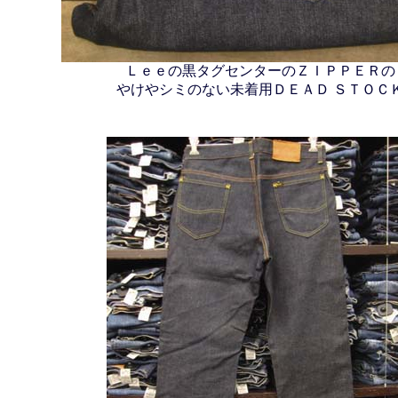
Ｌｅｅの黒タグセンターのＺＩＰＰＥＲの
やけやシミのない未着用ＤＥＡＤ ＳＴＯＣ